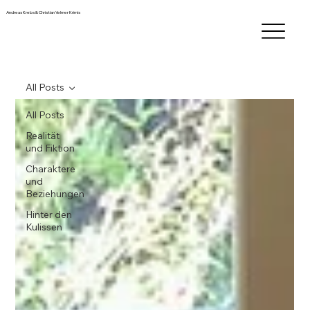
Andreas Krebs & Christian Velmer Krimis
All Posts
All Posts
Realität
und Fiktion
Charaktere
und
Beziehungen
Hinter den
Kulissen